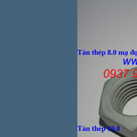
Tán thép 8.0 mạ đ
Tán thép 10.0