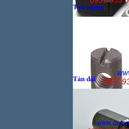
Tán ngang
Giá bán
VND
Tán dài
Giá bán
VND
Giá bán
VND