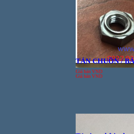
Ống nố
TÁN CHUỒN / B
Giá bán
VND
Giá bán
VND
Vít