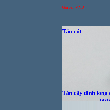
Giá bán
VND
Tán rút
Tán cấy dính long 