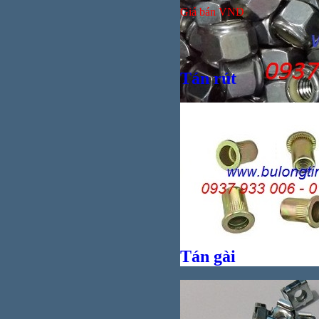
Giá bán
VND
Tán rút
Bul
Bul
Giá bán
VND
Tán gài
Giá bán
VND