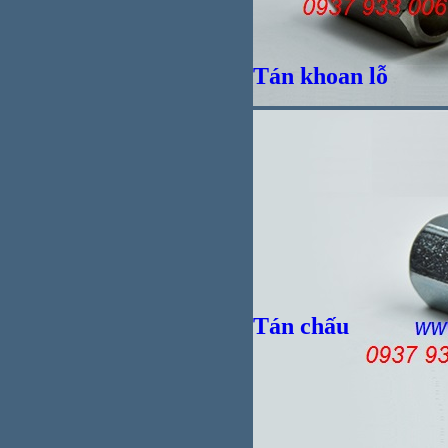
Giá bán
VND
Tán khoan lỗ
Giá bán
VND
Tán chấu