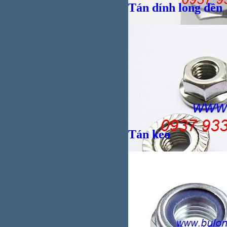
Tán dính long đền
Giá bán
VND
Tán keo