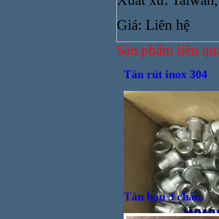
Xuất xứ: Taiwan,
Giá: Liên hệ
Sản phẩm liên qu
Ống nố
Tán rút inox 304
Tán hàn 3 chấu