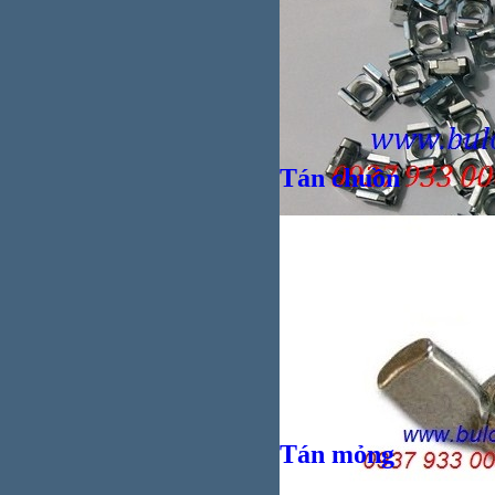
Tán chuồn
Bul
Giá bán
VND
Tán mỏng