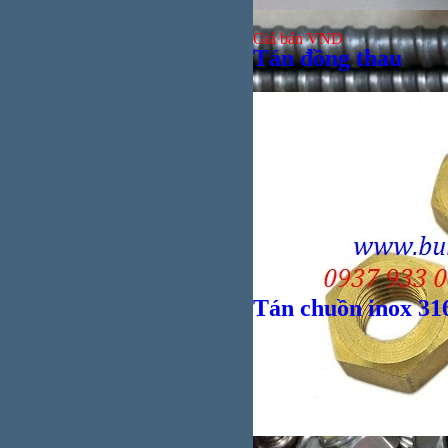
Giá bán
VND
Tán đồng thau
Bul
Giá bán
VND
Tán chuồn inox 31