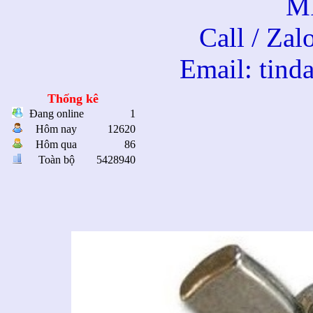
M
Call / Za
Email: tin
Đai ốc cá
Thống kê
Đang online
1
Hôm nay
12620
Hôm qua
86
Toàn bộ
5428940