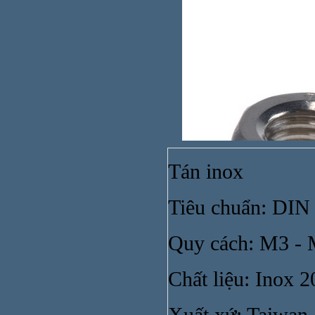
Tán inox
Tiêu chuẩn: DIN
Ống n
Quy cách: M3 -
Chất liệu: Inox 2