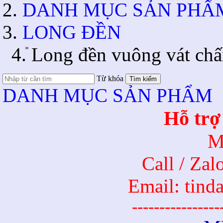
DANH MỤC SẢN PHẨ
LONG ĐỀN
»
Long đền vuông vát chấ
Từ khóa
Tìm kiếm
DANH MỤC SẢN PHẨM
Hỗ trợ
M
Call / Za
Email: tin
----------------