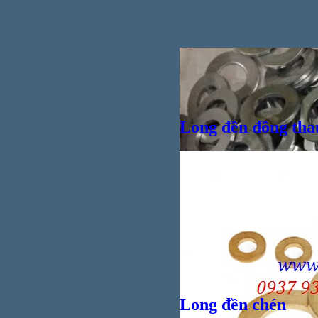
Vít
Long đền đồng tha
Bul
Long đền chén