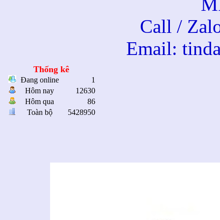
M
Call / Za
Email: tin
Thống kê
Đang online
1
Hôm nay
12630
Hôm qua
86
Đai ốc cá
Toàn bộ
5428950