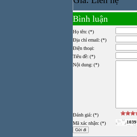
Giá: Liên hệ
Bình luận
Họ tên: (*)
Địa chỉ email: (*)
Điện thoại:
Tiêu đề: (*)
Nội dung: (*)
Ống nố
Đánh giá: (*)
1039
Mã xác nhận: (*)