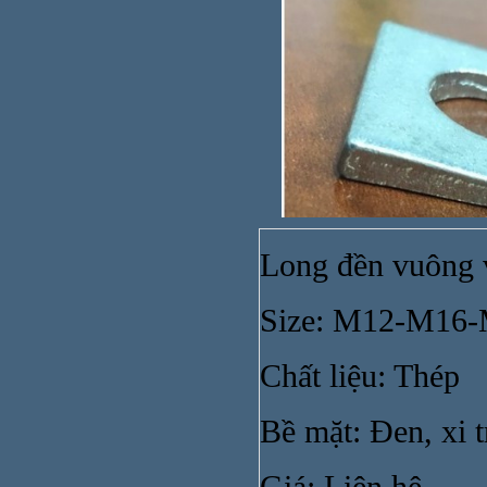
Long đền vuông 
Size: M12-M16
Chất liệu: Thép
Bề mặt: Đen, xi 
Ống n