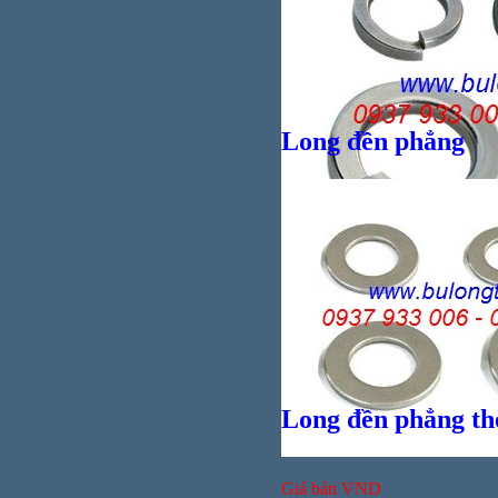
Vít
Long đền phẳng
Giá bán
VND
Giá bán
VND
Long đền phẳng t
Giá bán
VND