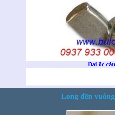
Đai ốc cá
Long đền vuông 
Ống n