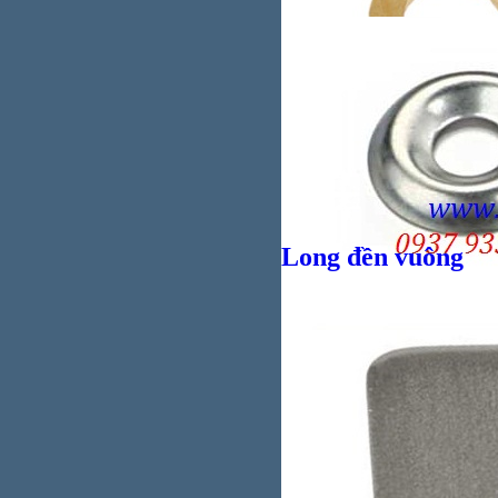
Giá bán
VND
Giá bán
VND
Long đền vuông
Bul
Bul
Giá bán
VND