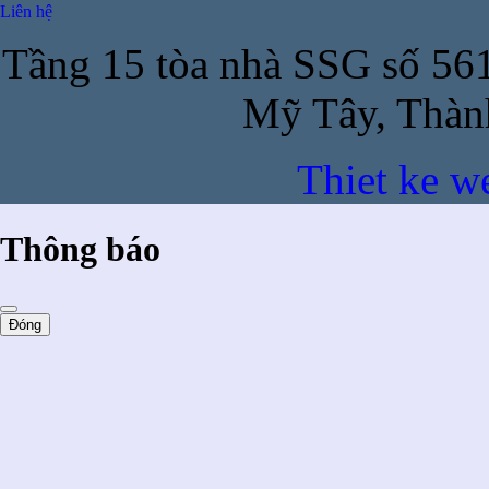
Liên hệ
Tầng 15 tòa nhà SSG số 56
Mỹ Tây, Thàn
Thiet ke w
Thông báo
Đóng