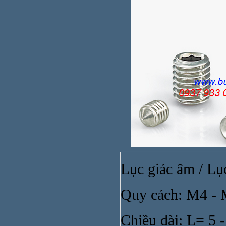
Lục giác âm / Lụ
Ống n
Quy cách: M4 -
Chiều dài: L= 5