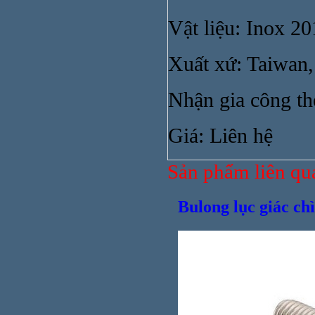
Vật liệu: Inox 20
Xuất xứ: Taiwan,
Nhận gia công th
Ống nố
Giá: Liên hệ
Sản phẩm liên qu
Bulong lục giác ch