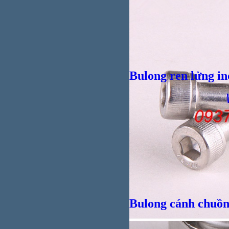
Bulong ren lửng in
Bulong cánh chuồn
Vít