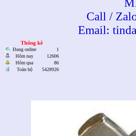
M
Call / Za
Email: tin
Đai ốc cá
Thống kê
Đang online
1
Hôm nay
12606
Hôm qua
86
Toàn bộ
5428926