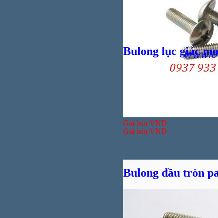
Bulong lục giác mo
Giá bán
VND
Giá bán
VND
Bulong đầu tròn p