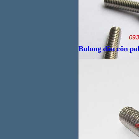
Bulong đầu côn pa
Giá bán
VND
Giá bán
VND