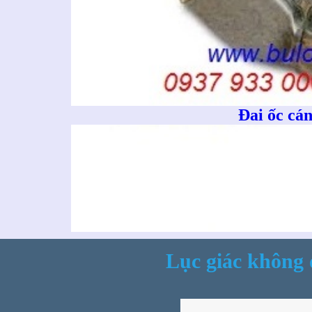
Đai ốc cá
Ống n
Lục giác không 