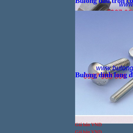
Bulong đầu tròn cổ
Bul
Bulong dính long đ
Giá bán
VND
Bul
Giá bán
VND
Giá bán
VND
Giá bán
VND